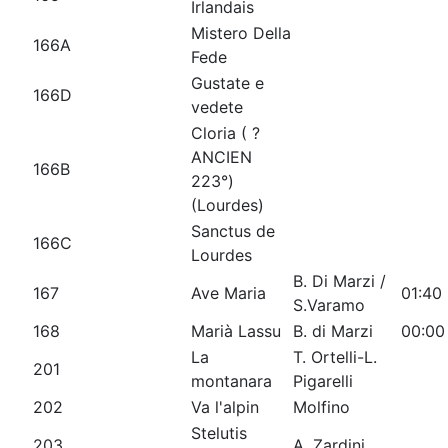
Irlandais
Mistero Della
166A
Fede
Gustate e
166D
vedete
Cloria ( ?
ANCIEN
166B
223°)
(Lourdes)
Sanctus de
166C
Lourdes
B. Di Marzi /
167
Ave Maria
01:40
S.Varamo
168
Marià Lassu
B. di Marzi
00:00
La
T. Ortelli-L.
201
montanara
Pigarelli
202
Va l'alpin
Molfino
Stelutis
203
A. Zardini