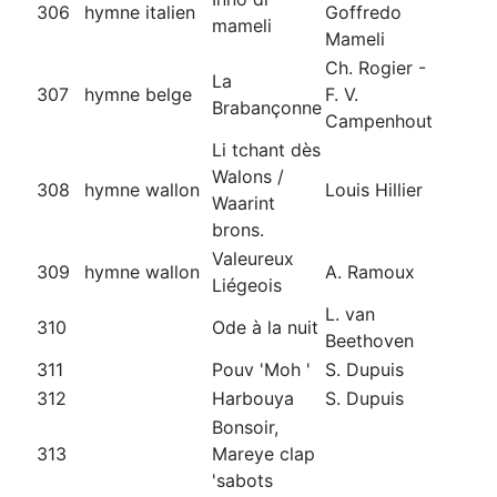
306
hymne italien
Goffredo
mameli
Mameli
Ch. Rogier -
La
307
hymne belge
F. V.
Brabançonne
Campenhout
Li tchant dès
Walons /
308
hymne wallon
Louis Hillier
Waarint
brons.
Valeureux
309
hymne wallon
A. Ramoux
Liégeois
L. van
310
Ode à la nuit
Beethoven
311
Pouv 'Moh '
S. Dupuis
312
Harbouya
S. Dupuis
Bonsoir,
313
Mareye clap
'sabots