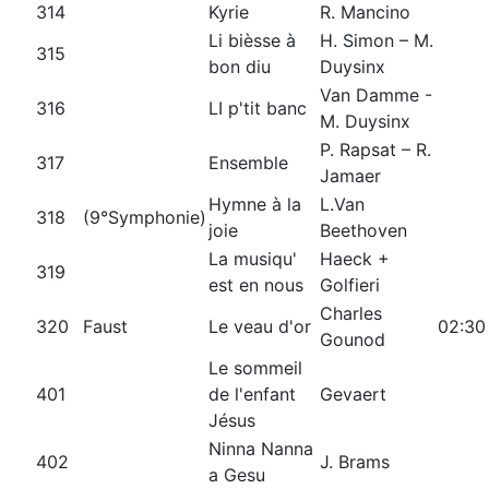
314
Kyrie
R. Mancino
Li bièsse à
H. Simon – M.
315
bon diu
Duysinx
Van Damme -
316
LI p'tit banc
M. Duysinx
P. Rapsat – R.
317
Ensemble
Jamaer
Hymne à la
L.Van
318
(9°Symphonie)
joie
Beethoven
La musiqu'
Haeck +
319
est en nous
Golfieri
Charles
320
Faust
Le veau d'or
02:30
Gounod
Le sommeil
401
de l'enfant
Gevaert
Jésus
Ninna Nanna
402
J. Brams
a Gesu