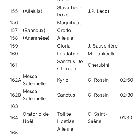
Slava tiebe
155
(Alleluia)
J.P. Lecot
boze
156
Magnificat
157
(Banneux)
Credo
158
(Anamnèse)
Alleluia
159
Gloria
J. Sauvenière
160
Laudate sii
M. Paulicelli
Sanctus De
161
Cherubini
Cherubini
Messe
162A
Kyrie
G. Rossini
02:50
Solennelle
Messe
162B
Sanctus
G. Rossini
02:30
Solennelle
163
Oratorio de
Tollite
C. Saint-
164
01:30
Noël
Hostias
Saëns
Alleluia
165