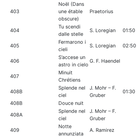
Noël (Dans
403
une étable
Praetorius
obscure)
Tu scendi
404
S. Loregian
01:50
dalle stelle
Fermarono i
405
S. Loregian
02:50
cieli
S’accese un
406
G. F. Haendel
astro in cielo
Minuit
407
Chrétiens
Splende nel
J. Mohr – F.
408B
01:30
ciel
Gruber
408B
Douce nuit
Splende nel
J. Mohr – F.
408A
ciel
Gruber
Notte
409
A. Ramirez
annunziata