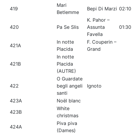
Mari
419
Bepi Di Marzi
02:10
Betlemme
K. Pahor –
420
Pa Se Slis
Assunta
01:30
Favella
In notte
F. Couperin –
421A
Placida
Grand
In notte
421B
Placida
(AUTRE)
O Guardate
422
begli angeli
Ignoto
santi
423A
Noël blanc
White
423B
christmas
Piva piva
424A
(Dames)