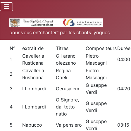
pour vous en"chanter" par les chants lyriques
N°
extrait de
Titres
Compositeurs
Durée
Cavalleria
Gli aranci
Pietro
1
04:00
Rusticana
olezzano
Mascagni
Cavalleria
Regina
Pietro
2
Rusticana
Coeli...
Mascagni
Giuseppe
3
I Lombardi
Gerusalem
04:20
Verdi
O Signore,
Giuseppe
4
I Lombardi
dal tetto
Verdi
natio
Giuseppe
5
Nabucco
Va pensiero
03:15
Verdi