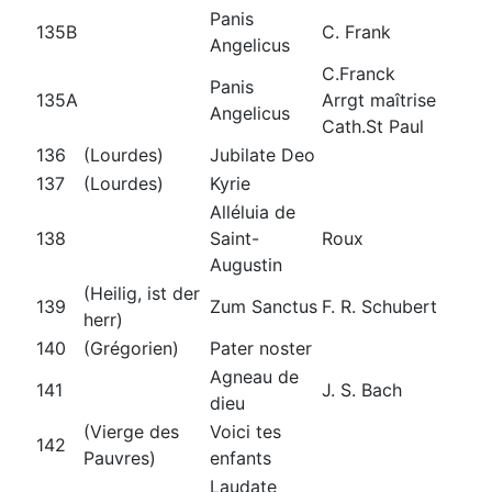
Panis
135B
C. Frank
Angelicus
C.Franck
Panis
135A
Arrgt maîtrise
Angelicus
Cath.St Paul
136
(Lourdes)
Jubilate Deo
137
(Lourdes)
Kyrie
Alléluia de
138
Saint-
Roux
Augustin
(Heilig, ist der
139
Zum Sanctus
F. R. Schubert
herr)
140
(Grégorien)
Pater noster
Agneau de
141
J. S. Bach
dieu
(Vierge des
Voici tes
142
Pauvres)
enfants
Laudate