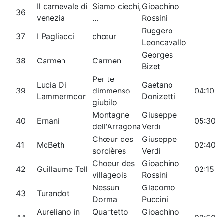
Il carnevale di
Siamo ciechi,
Gioachino
36
venezia
…
Rossini
Ruggero
37
I Pagliacci
chœur
Leoncavallo
Georges
38
Carmen
Carmen
Bizet
Per te
Lucia Di
Gaetano
39
dimmenso
04:10
Lammermoor
Donizetti
giubilo
Montagne
Giuseppe
40
Ernani
05:30
dell'Arragona
Verdi
Chœur des
Giuseppe
41
McBeth
02:40
sorcières
Verdi
Choeur des
Gioachino
42
Guillaume Tell
02:15
villageois
Rossini
Nessun
Giacomo
43
Turandot
Dorma
Puccini
Aureliano in
Quartetto
Gioachino