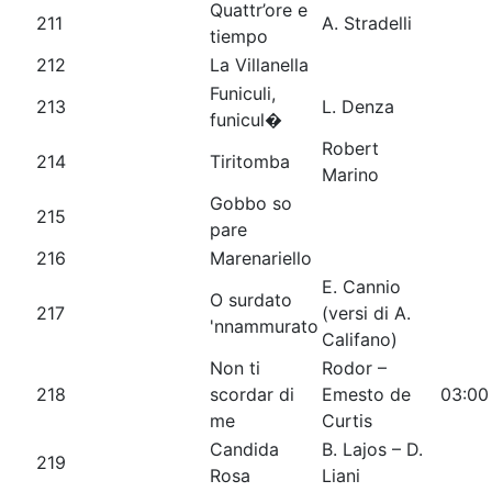
Quattr’ore e
211
A. Stradelli
tiempo
212
La Villanella
Funiculi,
213
L. Denza
funicul�
Robert
214
Tiritomba
Marino
Gobbo so
215
pare
216
Marenariello
E. Cannio
O surdato
217
(versi di A.
'nnammurato
Califano)
Non ti
Rodor –
218
scordar di
Emesto de
03:00
me
Curtis
Candida
B. Lajos – D.
219
Rosa
Liani