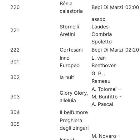
Bénia
220
Bepi Di Marzi
02:00
calastoria
assoc.
Stornelli
Laudesi
221
Aretini
Combria
Spoletto
222
Cortesàni
Bepi Di Marzi
02:20
Inno
L. van
301
Europeo
Beethoven
G. P. .
302
la nuit
Rameau
A. Tolomei –
Glory Glory,
303
M. Bonfitto -
alleluia
A. Pascal
304
Il bell’umore
Preghiera
305
degli zingari
M. Novaro -
Inno di