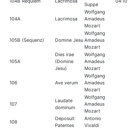
104B
Requiem
Lacrimosa
04:10
Suppe
Wolfgang
104A
Lacrimosa
Amadeus
Mozart
Wolfgang
105B
(Sequenz)
Domine Jesu
Amadeus
Mozart
Dies irae
Wolfgang
105A
(Domine
Amadeus
Jesu)
Mozart
Wolfgang
106
Ave verum
Amadeus
Mozart
Wolfgang
Laudate
107
Amadeus
dominum
Mozart
Deposuit
Antonio
108
Patentes
Vivaldi