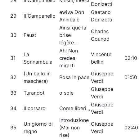
28
Il Campanello
Mesci, mesci
Donizetti
ewiva Don
Gaetano
29
Il Campanello
Annibale
Donizetti
Ainsi que la
Charles
30
Faust
brise
Gounod
légère…
Ah! Non
La
Vincente
31
credea
02:10
Sonnambula
bellini
mirarti
(Un ballo in
Giuseppe
32
Posa in pace
01:50
maschera)
Verdi
Giuseppe
33
Turandot
o sole
Verdi
Giuseppe
34
Il corsaro
Come liberi.,,
Verdi
Introduzione
Un giorno di
Giuseppe
35
(Mai non
02:40
regno
Verdi
rise)