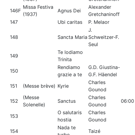
Missa Festiva
Alexander
146F
Agnus Dei
(1937)
Gretchaninoff
147
Ubi caritas
P. Melaor
J.
148
Sancta Maria
Schweitzer-F.
Seul
Te lodiamo
149
Trinita
Rendiamo
G.D. Giustina-
150
grazie a te
G.F. Häendel
Charles
151
(Messe brève)
Kyrie
Gounod
(Messe
Charles
152
Sanctus
06:00
Solenelle)
Gounod
O salutaris
Charles
153
hostia
Gounod
Nada te
154
Taizé
turbe