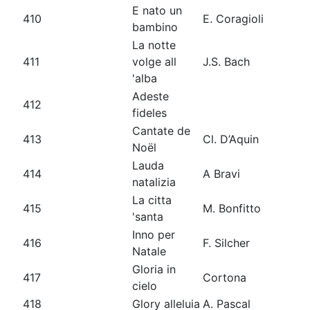
E nato un
410
E. Coragioli
bambino
La notte
411
volge all
J.S. Bach
'alba
Adeste
412
fideles
Cantate de
413
Cl. D’Aquin
Noël
Lauda
414
A Bravi
natalizia
La citta
415
M. Bonfitto
'santa
Inno per
416
F. Silcher
Natale
Gloria in
417
Cortona
cielo
418
Glory alleluia
A. Pascal