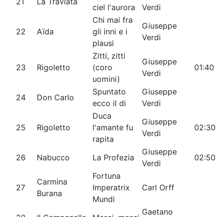
21
La Traviata
ciel l'aurora
Verdi
Chi mai fra
Giuseppe
22
Aïda
gli inni e i
Verdi
plausi
Zitti, zitti
Giuseppe
23
Rigoletto
(coro
01:40
Verdi
uomini)
Spuntato
Giuseppe
24
Don Carlo
ecco il di
Verdi
Duca
Giuseppe
25
Rigoletto
l'amante fu
02:30
Verdi
rapita
Giuseppe
26
Nabucco
La Profezia
02:50
Verdi
Fortuna
Carmina
27
Imperatrix
Carl Orff
Burana
Mundi
Gaetano