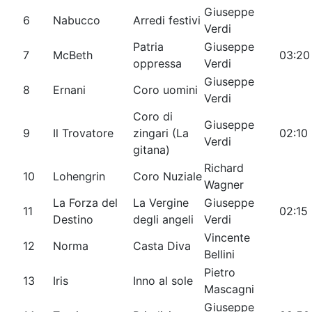
Giuseppe
6
Nabucco
Arredi festivi
Verdi
Patria
Giuseppe
7
McBeth
03:20
oppressa
Verdi
Giuseppe
8
Ernani
Coro uomini
Verdi
Coro di
Giuseppe
9
Il Trovatore
zingari (La
02:10
Verdi
gitana)
Richard
10
Lohengrin
Coro Nuziale
Wagner
La Forza del
La Vergine
Giuseppe
11
02:15
Destino
degli angeli
Verdi
Vincente
12
Norma
Casta Diva
Bellini
Pietro
13
Iris
Inno al sole
Mascagni
Giuseppe