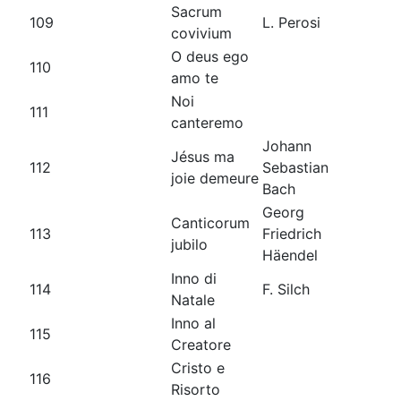
Sacrum
109
L. Perosi
covivium
O deus ego
110
amo te
Noi
111
canteremo
Johann
Jésus ma
112
Sebastian
joie demeure
Bach
Georg
Canticorum
113
Friedrich
jubilo
Häendel
Inno di
114
F. Silch
Natale
Inno al
115
Creatore
Cristo e
116
Risorto