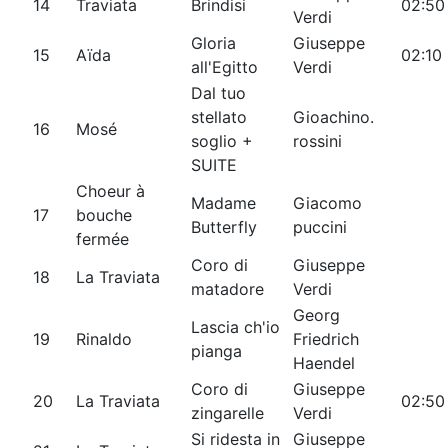
14
Traviata
Brindisi
02:50
Verdi
Gloria
Giuseppe
15
Aïda
02:10
all'Egitto
Verdi
Dal tuo
stellato
Gioachino.
16
Mosé
soglio +
rossini
SUITE
Choeur à
Madame
Giacomo
17
bouche
Butterfly
puccini
fermée
Coro di
Giuseppe
18
La Traviata
matadore
Verdi
Georg
Lascia ch'io
19
Rinaldo
Friedrich
pianga
Haendel
Coro di
Giuseppe
20
La Traviata
02:50
zingarelle
Verdi
Si ridesta in
Giuseppe