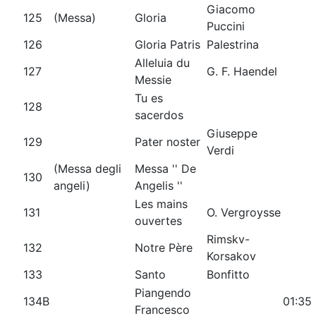
Giacomo
125
(Messa)
Gloria
Puccini
126
Gloria Patris
Palestrina
Alleluia du
127
G. F. Haendel
Messie
Tu es
128
sacerdos
Giuseppe
129
Pater noster
Verdi
(Messa degli
Messa '' De
130
angeli)
Angelis ''
Les mains
131
O. Vergroysse
ouvertes
Rimskv-
132
Notre Père
Korsakov
133
Santo
Bonfitto
Piangendo
134B
01:35
Francesco